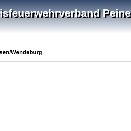
isfeuerwehrverband Peine 
ssen/Wendeburg