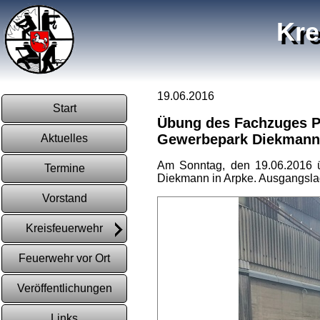
Kre
19.06.2016
Start
Übung des Fachzuges Pe
Gewerbepark Diekmann 
Aktuelles
Am Sonntag, den 19.06.2016 
Termine
Diekmann in Arpke. Ausgangslag
Vorstand
Kreisfeuerwehr
Feuerwehr vor Ort
Veröffentlichungen
Links