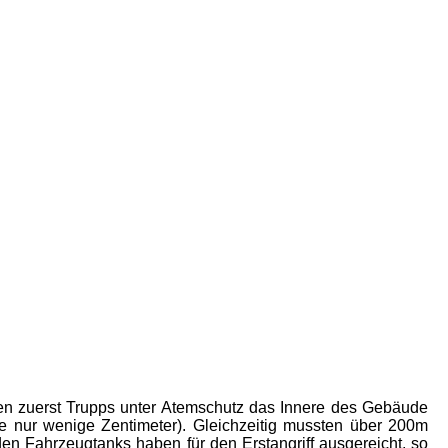
sten zuerst Trupps unter Atemschutz das Innere des Gebäude
te nur wenige Zentimeter). Gleichzeitig mussten über 200m
en Fahrzeugtanks haben für den Erstangriff ausgereicht, so