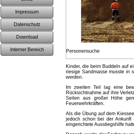
Impressum
Datenschutz
Download
Interner Bereich
Personensuche
Kinder, die beim Buddeln auf e
riesige Sandmasse musste in sc
werden.
Im zweiten Teil lag eine bew
Rücksichtnahme auf ihre Verlet
Seilen aus großer Höhe gere
Feuerwehrkräften.
Als die Übung auf dem Kiessee f
jedoch schon bei der Ankunft 
eingerichtete Ausstiegshilfe ha